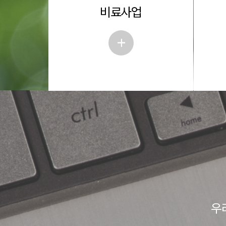
비료사업
+
우