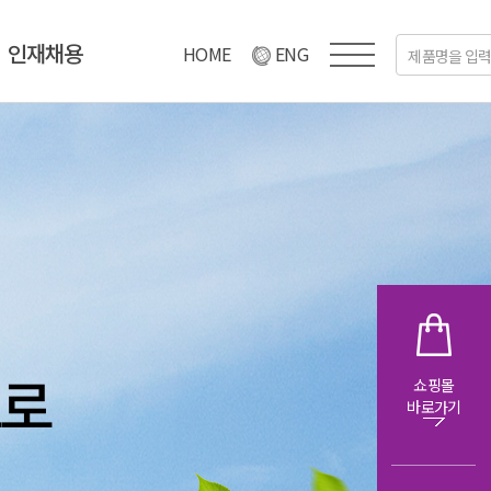
인재채용
HOME
ENG
쇼핑몰
초로
초로
초로
바로가기