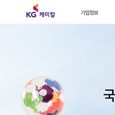
기업정보
국
국
국