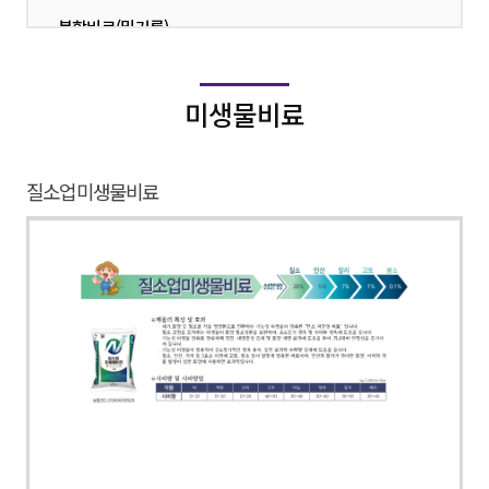
복합비료(밑거름)
·
복합비료(웃거름)
·
미생물비료
유기질비료
·
부산물비료(퇴비)
·
질소업미생물비료
단비
·
친환경
·