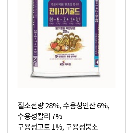
질소전량 28%, 수용성인산 6%,
수용성칼리 7%
구용성고토 1%, 구용성붕소