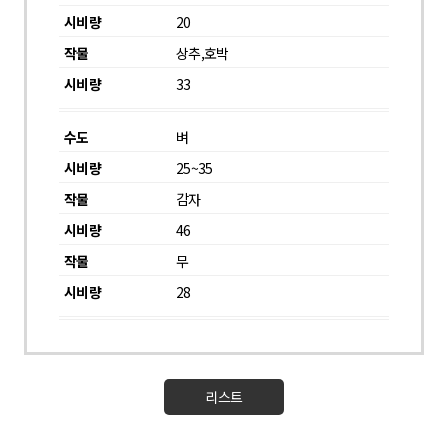
20
상추,호박
33
벼
25~35
감자
46
무
28
리스트