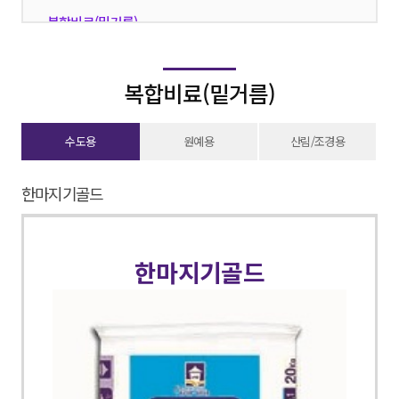
복합비료(밑거름)
·
복합비료(웃거름)
·
복합비료(밑거름)
유기질비료
·
부산물비료(퇴비)
·
수도용
원예용
산림/조경용
단비
·
한마지기골드
친환경
·
한마지기골드