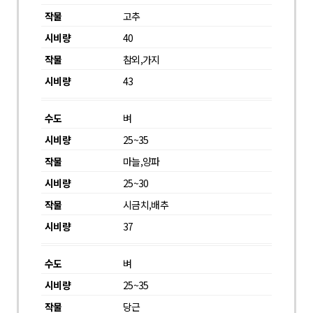
고추
40
참외,가지
43
벼
25~35
마늘,양파
25~30
시금치,배추
37
벼
25~35
당근