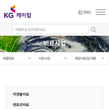
ENG
비료사업
제품정보
비료사업
복합비료(밑거름)
미생물비료
·
완효성비료
·