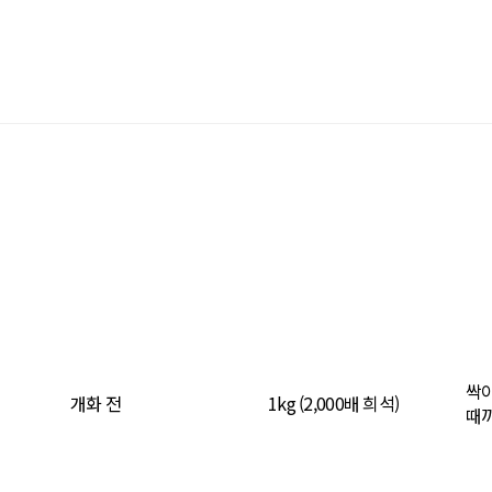
싹이
개화 전
1kg (2,000배 희석)
때