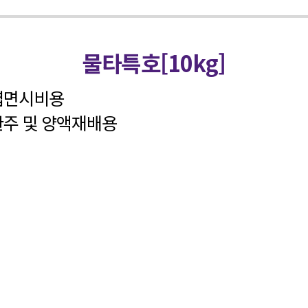
물타특호[10kg]
엽면시비용
관주 및 양액재배용