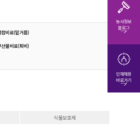
농사정보
블로그
복합비료(밑거름)
부산물비료(퇴비)
인재채용
바로가기
식물보호제