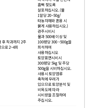
흠뻑 젖도록
살포하십시오. (물
1말당 20~50g/
타농자재와 혼용 시
묽게 사용하십시오.)
관주시비시
물과 500배 이상 및
 후 착과까지 2주
100평당 300 ~500g을
으로 2~4회
희석하여
사용하십시오
토양표면시비시
300평당 5kg 및 주당
500g을 시비하십시오.
사용시 토양염류
축적에 우려가
있으므로 토양분석 및
비옥도에 따라
시비량을 조절하여
주십시오.