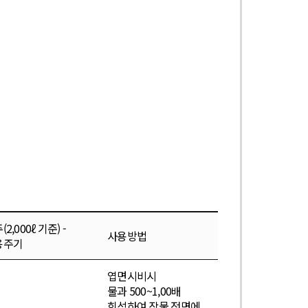
(2,000ℓ 기준) -
사용방법
용주기
엽면시비시
물과 500~1,00배
희석하여 작물 전면에