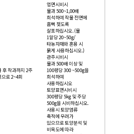
엽면시비시
물과 500~1,00배
희석하여 작물 전면에
흠뻑 젖도록
살포하십시오. (물
1말당 20~50g/
타농자재와 혼용 시
묽게 사용하십시오.)
관주시비시
물과 500배 이상 및
 후 착과까지 2주
100평당 300 ~500g을
으로 2~4회
희석하여
사용하십시오
토양표면시비시
300평당 5kg 및 주당
500g을 시비하십시오.
사용시 토양염류
축적에 우려가
있으므로 토양분석 및
비옥도에 따라