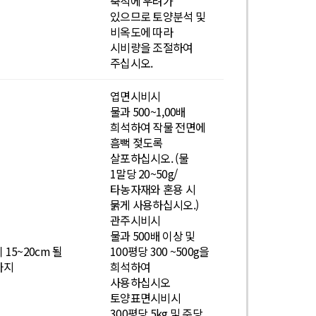
축적에 우려가
있으므로 토양분석 및
비옥도에 따라
시비량을 조절하여
주십시오.
엽면시비시
물과 500~1,00배
희석하여 작물 전면에
흠뻑 젖도록
살포하십시오. (물
1말당 20~50g/
타농자재와 혼용 시
묽게 사용하십시오.)
관주시비시
물과 500배 이상 및
 15~20cm 될
100평당 300 ~500g을
까지
희석하여
사용하십시오
토양표면시비시
300평당 5kg 및 주당