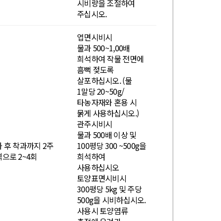
시비량을 조절하여
주십시오.
엽면시비시
물과 500~1,00배
희석하여 작물 전면에
흠뻑 젖도록
살포하십시오. (물
1말당 20~50g/
타농자재와 혼용 시
묽게 사용하십시오.)
관주시비시
물과 500배 이상 및
 후 착과까지 2주
100평당 300 ~500g을
으로 2~4회
희석하여
사용하십시오
토양표면시비시
300평당 5kg 및 주당
500g을 시비하십시오.
사용시 토양염류