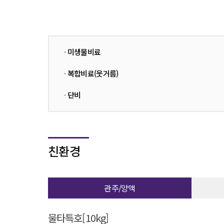
·
미생물비료
·
복합비료(웃거름)
·
단비
친환경
관주/양액
물타특호[10kg]