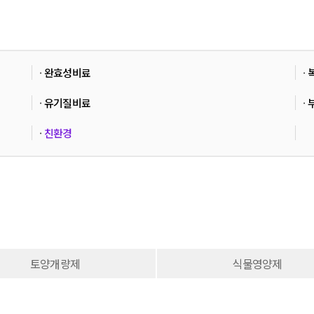
·
완효성비료
·
·
유기질비료
·
·
친환경
토양개량제
식물영양제