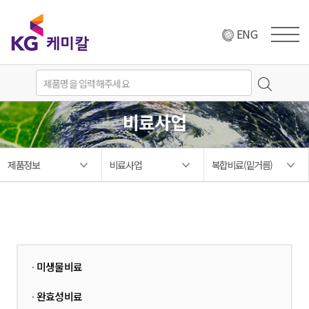
ENG
비료사업
제품정보
비료사업
복합비료(밑거름)
미생물비료
·
완효성비료
·