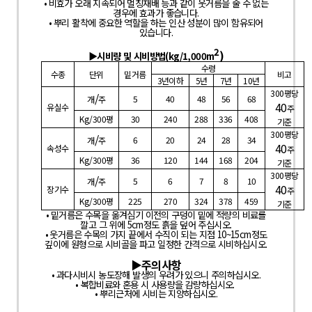
•
비효가 오래 지속되어 멀칭재배 등과 같이 웃거름을 줄 수 없는
경우에 효과가 좋습니다
.
•
뿌리 활착에 중요한 역할을 하는 인산 성분이 많이 함유되어
있습니다
.
2
)
▶
시비량 및 시비방법
(
kg/1,000m
수령
수종
단위
밑거름
비고
3
년이하
5
년
7
년
10
년
300
평당
/
5
40
48
56
68
개
주
40
유실수
주
Kg/300
평
30
240
288
336
408
기준
300
평당
/
6
20
24
28
34
개
주
40
속성수
주
Kg/300
평
36
120
144
168
204
기준
300
평당
/
5
6
7
8
10
개
주
40
장기수
주
Kg/300
평
225
270
324
378
459
기준
•
밑거름은 수목을 옮겨심기 이전의 구덩이 밑에 적량의 비료를
깔고 그 위에
5cm
정도 흙을 덮어 주십시오
.
•
웃거름은 수목의 가지 끝에서 수직이 되는 지점
10~15cm
정도
깊이에 원형으로 시비골을 파고 일정한 간격으로 시비하십시오
.
▶
주의사항
•
과다시비시 농도장해 발생의 우려가 있으니 주의하십시오
.
• 복합비료와 혼용 시 사용량을 감량하십시오
.
• 뿌리근처에 시비는 지양하십시오
.