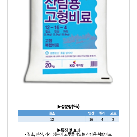
(%)
▶
성분량
질소
인산
칼리
고토
12
16
4
2
▶
특징 및 효과
•
질소
,
인산
,
가리 성분이 고루들어있는 산림용 복합비료
.