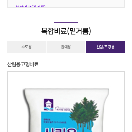
복합비료(밑거름)
·
복합비료(웃거름)
·
복합비료(밑거름)
유기질비료
·
부산물비료(퇴비)
·
수도용
원예용
산림/조경용
단비
·
산림용고형비료
친환경
·