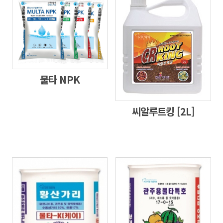
물타 NPK
씨알루트킹 [2L]