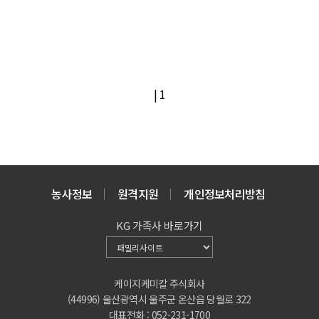
|
1
농사정보
원격지원
개인정보처리방침
KG 가족사 바로가기
케이지케미칼 주식회사
(44996) 울산광역시 울주군 온산읍 당월로 322
대표전화 : 052-231-1700