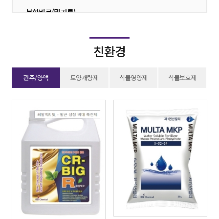
복합비료(밑거름)
·
복합비료(웃거름)
·
친환경
유기질비료
·
부산물비료(퇴비)
·
관주/양액
토양개량제
식물영양제
식물보호제
단비
·
친환경
·