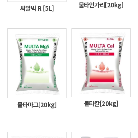
물타인가리[20kg]
씨알빅 R [5L]
물타칼[20kg]
물타마그[20kg]