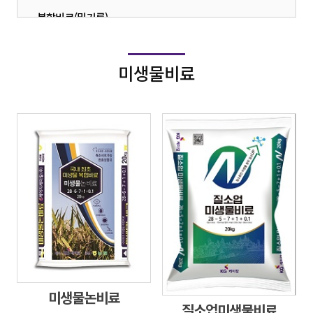
복합비료(밑거름)
·
복합비료(웃거름)
·
미생물비료
유기질비료
·
부산물비료(퇴비)
·
단비
·
친환경
·
미생물논비료
질소업미생물비료