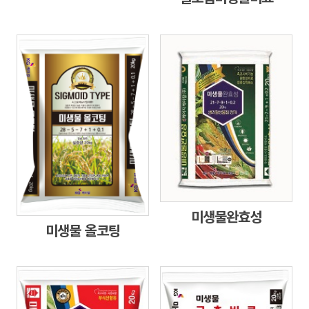
미생물완효성
미생물 올코팅