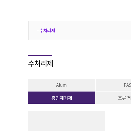
·
수처리제
수처리제
Alum
PA
총인제거제
조류 